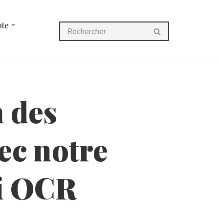
te
n des
ec notre
ni OCR