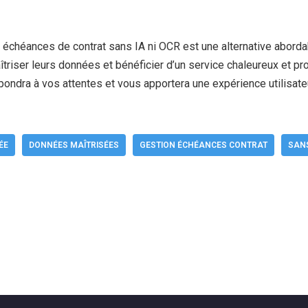
 échéances de contrat sans IA ni OCR est une alternative abordab
îtriser leurs données et bénéficier d’un service chaleureux et
pondra à vos attentes et vous apportera une expérience utilisate
ÉE
DONNÉES MAÎTRISÉES
GESTION ÉCHÉANCES CONTRAT
SANS