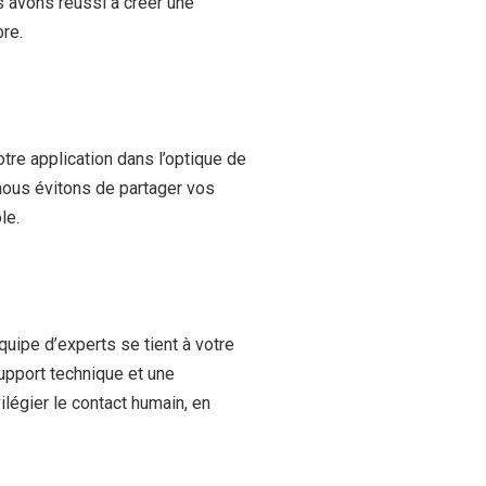
us avons réussi à créer une
re.
tre application dans l’optique de
, nous évitons de partager vos
le.
uipe d’experts se tient à votre
support technique et une
légier le contact humain, en